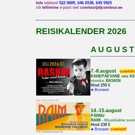
Info
telefonil
522 0009
,
646 6538
,
645 5925
või
tellimine
e-posti teel
comtour(at)comtour.ee
REISIKALENDER 2026
A U G U S T
7.-8.august
ooteleht
KAHEPÄEVANE reis
KI
etendus
BASKIN
Hind 255 €
►
Broneeri
Foto: Thors Films OÜ
14.-15.august
PÄRNU
RAIM -
Muusikaline suve
Hind 230 €
►
Broneeri
ooteleht!
Foto: Varblane katusel OÜ