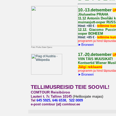
10.-13.detsember
U
Jõulueelne PRAHA
11.12
Antonín Dvořáki k
muinasjutt-ooper
RUSS
Hind: +80 €
-
tellimine kuni
12.12.
Giacomo Puccini
ooper
BOHEEM
Hind: +85 €
-
tellimine kun
programm ja hind täpsusta
►
Broneeri
Foto: Praha State Opera
1
7.-20.detsember
U
VIIN TÄIS MUUSIKAT!
Kontsertid Wiener Musik
Jälgi reklaami
programm ja hind täpsusta
►
Broneeri
TELLIMUSREISID TEIE SOOVIL!
COMTOUR Reisibüroo
(Heliloojate majas)
Lauteri t. 7c Tallinn 10145
Tel
645 5925
,
646 6538
,
522 0009
e-post comtour (at) comtour.ee