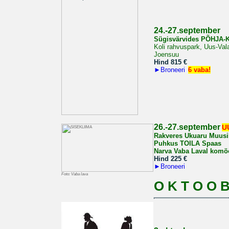
2
4.-27.september
Sügisvärvides PÕHJA
Koli rahvuspark, Uus-Vala
Joensuu
Hind 815
€
►
Broneeri
6 vaba!
26.-27.september
U
Rakveres Ukuaru Muus
Puhkus TOILA Spaas
Narva Vaba Laval komö
Hind 225
€
►
Broneeri
Foto: Vaba lava
O K T O O B