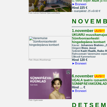
G.Verdi ooper
AIDA
ja ko
►
Broneeri
Hind 225 €
+ teatripiletid: 25 või 60 €
Foto:
Latvian National Opera and Ballet
N O V E M B
1.november
UUS!!!
UKUARU muusikamaja
Sümfooniaorkestri
hingedepäeva kontsert
Kavas:
Johannes Brahms „S
Dirigent
Risto Joost
Solistid
Kadri Raalik, Raiko R
Rahvusteatri Vanemuine ooperi
Ülikooli Kammerkoor
Hind 120
€
Foto:
Ukuaru Muusikamaja
►
Broneeri
6.november
UUS!!!
UGALA teatris romantil
SÜNNIPÄEVAKÜÜNLAD
Hind ...
€
►
Broneeri
Foto:
Ugala teater
D E T S E M