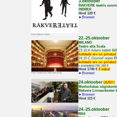
3.oktoober
RAKVERE teatris suure
INDREK
Hind 120
€
►
Broneeri
Foto: Rakvere Teater
22.-25.oktoober
MILANO
Teatro alla Scala
23.10 A.Adami ballett
GI
kohtade arv on piiratud
24.10
C.Gounod' ooper
F
kohtade arv on piiratud
+ teatripiletid 190, 260
€
Hind 1740 €
4 vaba!
►
Broneeri
Foto: Fondazione Teatro alla Scala
24.oktoober
UUS!!!
Meeleolukas sügiskonts
Rakvere Linnaorkester 
►
Broneeri
Hind 115 €
24.-25.oktoober
RIIA