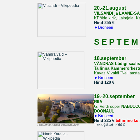
20.-21.august
VILSANDI ja LÄÄNE-
KPöide kirik, Laimjala, 
Hind 255 €
►
Broneeri
S E P T E M
18.september
VÄNDRAS Lüdigi saalis
Tallinna Kammerorkeste
Kavas Vivaldi “Neli aast
►
Broneeri
Hind 120 €
19.-20.september
RIIA
G. Verdi ooper
NABUCC
DOONAUL
►
Broneeri
Hind 225 €
tellimine ku
+ teatripiletid: a' 50 €
Foto:
Latvian National Opera and Ballet