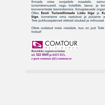
firmade reise soojadele maadele, samut
turismiteenuseid, nagu hotellide, laeva- ja len
konverentside teenindamine, firmapäevade organ
Olles
Eesti Turismifirmade Liidu liige
ja
K
liige
, tunnetame oma vastutust ja püüame a
Teie puhkusepäevad oleksid sisukad ja mõnusad.
Olete oodatud meie reisidele, kus on just Teile
hoitud!
Reisideks registreerimine
tel.
522 0009
ja 6455 925,
e-post comtour (@) comtour.ee