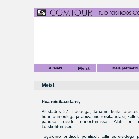
Meist
Avaleht
Meie partnerid
Meist
Hea reisikaaslane,
Alustades 37. hooaega, täname kõiki toredaid
huumorimeelega ja abivalmis reisikaaslasi, kell
panuse reiside õnnestumisse. Alati on
taaskohtumised.
Tegeleme endiselt põhiliselt tellimusreisidega