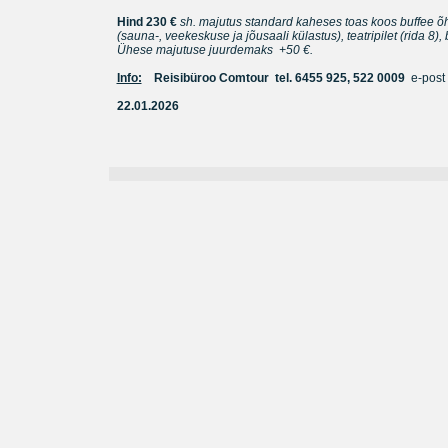
Hind 230 €
sh. majutus standard kaheses toas koos buffee 
(sauna-, veekeskuse ja jõusaali külastus)
, teatripilet (rida 8)
Ühese majutuse juurdemaks +50 €.
Info:
Reisibüroo Comtour tel. 6455 925, 522 0009
e-post
22.01.2026