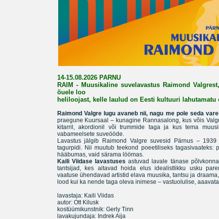
14-15.08.2026 PARNU
RAIM - Muusikaline suvelavastus Raimond Valgrest
õuele loo
heliloojast, kelle laulud on Eesti kultuuri lahutamatu 
Raimond Valgre lugu avaneb nii, nagu me pole seda var
praegune Kuursaal – kunagine Rannasalong, kus võis Valgre
kitarril, akordionil või trummide taga ja kus tema muus
vabameelsete suveööde.
Lavastus jälgib Raimond Valgre suvesid Pärnus – 1939 
tagurpidi. Nii muutub teekond poeetiliseks tagasivaateks:
hääbumas, vaid särama löömas.
Kaili Viidase lavastuses
astuvad lavale tänase põlvkonna
tantsijad, kes aitavad hoida elus idealistlikku usku p
vaatuse ühendavad artistid elava muusika, tantsu ja draama,
lood kui ka nende taga oleva inimese – vastuolulise, aaavatav,
lavastaja: Kaili Viidas
autor: Ott Kilusk
kostüümikunstnik: Gerly Tinn
lavakujundaja: Indrek Aija