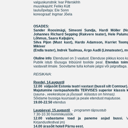
valguskunstnik: Ivar Piterskihh
muusikajuht: Feliks Kütt
lauluõpetaja: Ele Sonn
koreograaf: Ingmar Jõela
OSADES:
Sander Roosimägi, Simeoni Sundja, Hardi Möller (No
Johannes Richard Sepping (Rakvere teater), Hele Palumaa
Lõhmus, Saara Kaljujärv,
Silva Pijon (Must kast), Hardo Adamson, Harriet Too
Mikiver
(Endla teater), Indrek Taalmaa, Argo Aadli (Linnateater), m
Oluline info
: Etendusel on 3 vaatust. Etenduse pikkus koos k
Publik istub tõusuga tribüünil toolide peal.
Etendus toim
vastavalt ilmale. Soovitame tulla kohale jalgsi või jalgrattaga.
REISIKAVA:
Reedel, 14.augustil
12.00
väljasõit Estonia teatri vastast (bussil silt Comtour).
Majutumine ravispaahotellis TERVISES superior klassis
(
sauna-, veekeskuse ja jõusaali külastus on hinnas).
Sõidame bussiga kuursaali ja peale etendust majutusse.
19.00-22.50
etendus
Laupäeval, 15.augustil
-
programm täpsustub
7.30-10.30 hommikusöök.
12.00
vabastame toad ja paneme asjad bussi.
Kirjandusfestival jm)
14.00 ärasõit hotell Pärnu eest.