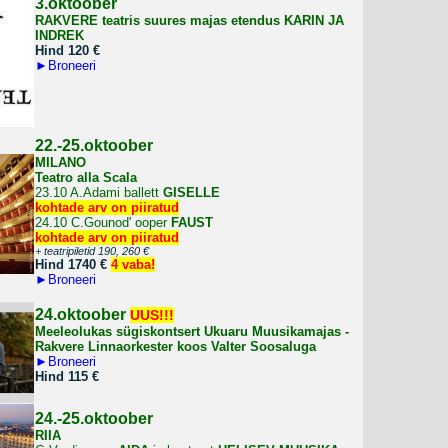
3.oktoober
RAKVERE teatris suures majas
etendus KARIN JA
INDREK
Hind 120
€
►
Broneeri
22.-25.oktoober
MILANO
Teatro alla Scala
23.10 A.Adami ballett
GISELLE
kohtade arv on piiratud
24.10
C.Gounod' ooper
FAUST
kohtade arv on piiratud
+ teatripiletid 190, 260
€
Hind 1740 €
4 vaba!
►
Broneeri
24.oktoober
UUS!!!
Meeleolukas sügiskontsert Ukuaru Muusikamajas -
Rakvere Linnaorkester koos Valter Soosaluga
►
Broneeri
Hind 115 €
24.-25.oktoober
RIIA