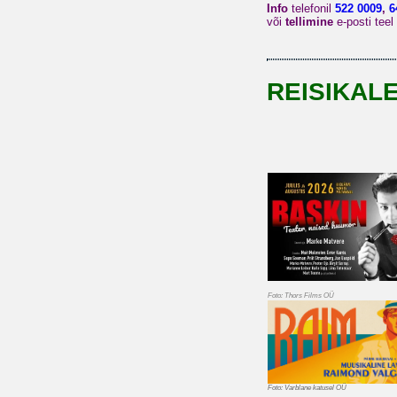
Info
telefonil
522 0009
,
6
või
tellimine
e-posti teel
REISIKAL
Foto: Thors Films OÜ
Foto: Varblane katusel OÜ