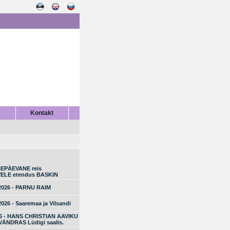
Kontakt
EPÄEVANE reis
ELE etendus BASKIN
.2026 - PARNU RAIM
2026 - Saaremaa ja Vilsandi
26 - HANS CHRISTIAN AAVIKU
 VÄNDRAS Lüdigi saalis.