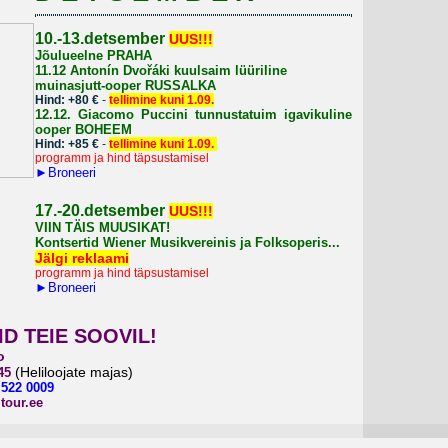
10.-13.detsember
UUS!!!
Jõulueelne PRAHA
11.12
Antonín Dvořáki kuulsaim lüüriline
muinasjutt-ooper
RUSSALKA
Hind: +80 €
-
tellimine kuni 1.09.
12.12.
Giacomo Puccini tunnustatuim igavikuline
ooper
BOHEEM
Hind: +85 €
-
tellimine kuni 1.09.
programm ja hind täpsustamisel
►
Broneeri
1
7.-20.detsember
UUS!!!
VIIN TÄIS MUUSIKAT!
Kontsertid Wiener Musikvereinis ja Folksoperis...
Jälgi reklaami
programm ja hind täpsustamisel
►
Broneeri
D TEIE SOOVIL!
o
(Heliloojate majas)
145
,
522 0009
tour.ee