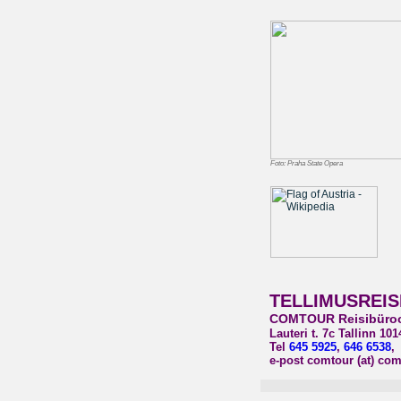
Foto: Praha State Opera
TELLIMUSREISI
COMTOUR Reisibüro
Lauteri t. 7c Tallinn 10
Tel
645 5925
,
646 6538
e-post comtour (at) com