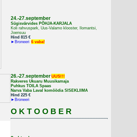
2
4.-27.september
Sügisvärvides PÕHJA-KARJALA
Koli rahvuspark, Uus-Valamo klooster, Ilomantsi,
Joensuu
Hind 815
€
►
Broneeri
6 vaba!
26.-27.september
UUS!!!
Rakveres Ukuaru Muusikamaja
Puhkus TOILA Spaas
Narva Vaba Laval komöödia SISEKLIIMA
Hind 225
€
►
Broneeri
O K T O O B E R