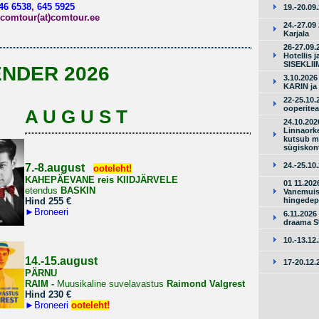
46 6538
,
645 5925
19.-20.09.
comtour(at)comtour.ee
24.-27.09
Karjala
26-27.09
Hotellis 
SISEKLII
ENDER 2026
3.10.2026
KARIN ja
22-25.10.
ooperitea
A U G U S T
24.10.202
Linnaorke
kutsub m
sügiskont
24.-25.10.
7.-8.august
ooteleht!
KAHEPÄEVANE reis
KIIDJÄRVELE
01 11.202
etendus
BASKIN
Vanemuis
Hind 255 €
hingedep
►
Broneeri
6.11.2026 
draama 
10.-13.12
14.-15.august
17-20.12.
PÄRNU
RAIM -
Muusikaline suvelavastus
Raimond Valgrest
Hind 230 €
►
Broneeri
ooteleht!