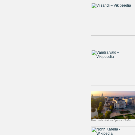
Foto:
Latvian National Opera and Ballet