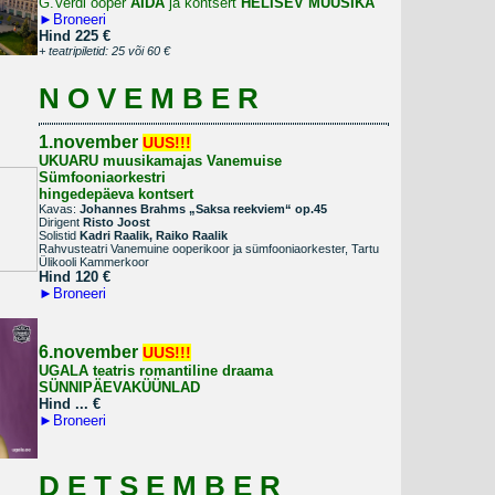
G.Verdi ooper
AIDA
ja kontsert
HELISEV MUUSIKA
►
Broneeri
Hind 225 €
+ teatripiletid: 25 või 60 €
N O V E M B E R
1.november
UUS!!!
UKUARU muusikamajas
Vanemuise
Sümfooniaorkestri
hingedepäeva kontsert
Kavas:
Johannes Brahms „Saksa reekviem“ op.45
Dirigent
Risto Joost
Solistid
Kadri Raalik, Raiko Raalik
Rahvusteatri Vanemuine ooperikoor ja sümfooniaorkester, Tartu
Ülikooli Kammerkoor
Hind 120
€
►
Broneeri
6.november
UUS!!!
UGALA teatris romantiline draama
SÜNNIPÄEVAKÜÜNLAD
Hind ...
€
►
Broneeri
D E T S E M B E R