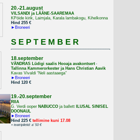
20.-21.august
VILSANDI ja LÄÄNE-SAAREMAA
KPöide kirik, Laimjala, Karala lambakogu, Kihelkonna
Hind 255 €
►
Broneeri
S E P T E M B E R
18.september
VÄNDRAS Lüdigi saalis Hooaja avakontsert
-
Tallinna Kammerorkester ja Hans Christian Aavik
Kavas Vivaldi “Neli aastaaega”
►
Broneeri
Hind 120 €
19.-20.september
RIIA
G. Verdi ooper
NABUCCO
ja ballett
ILUSAL SINISEL
DOONAUL
►
Broneeri
Hind 225 €
tellimine kuni 17.08
+ teatripiletid: a' 50 €