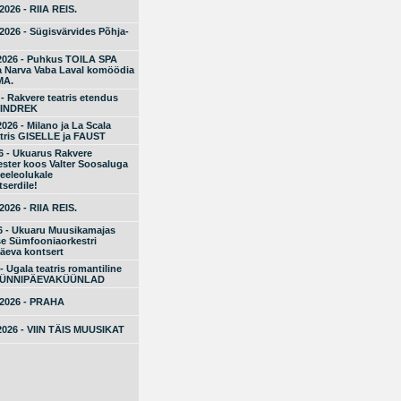
2026 - RIIA REIS.
 2026 - Sügisvärvides Põhja-
.2026 - Puhkus TOILA SPA
ja Narva Vaba Laval komöödia
MA.
 - Rakvere teatris etendus
 INDREK
2026 - Milano ja La Scala
tris GISELLE ja FAUST
6 - Ukuarus Rakvere
ster koos Valter Soosaluga
eeleolukale
serdile!
2026 - RIIA REIS.
6 - Ukuaru Muusikamajas
e Sümfooniaorkestri
äeva kontsert
- Ugala teatris romantiline
SÜNNIPÄEVAKÜÜNLAD
.2026 - PRAHA
2026 - VIIN TÄIS MUUSIKAT