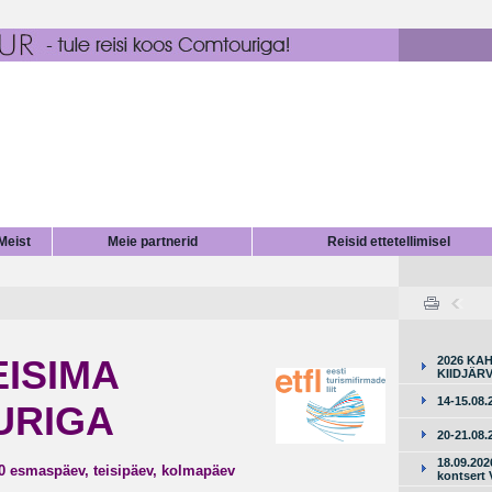
Meist
Meie partnerid
Reisid ettetellimisel
EISIMA
2026 KAH
KIIDJÄRV
14-15.08
URIGA
20-21.08.
18.09.20
00
esmaspäev, teisipäev, kolmapäev
kontsert