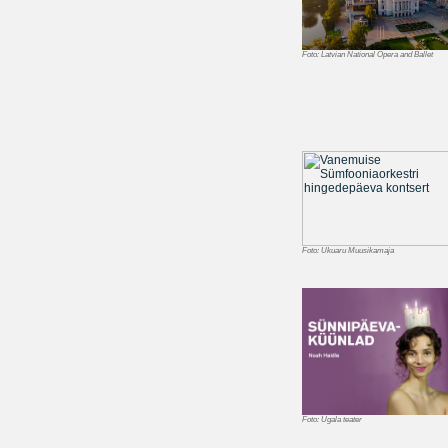
Foto:
Latvian National Opera and Ballet
Foto:
Ukuaru Muusikamaja
Foto:
Ugala teater